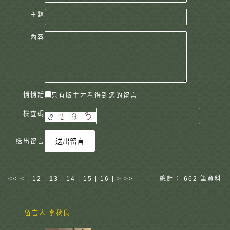
主題
內容
悄悄話
只有版主才看得到您的留言
檢查碼
送出留言
送出留言
<<
<
|
12
|
13
|
14
|
15
|
16
|
>
>>
總計： 662 筆資料
留言人:
李秋良