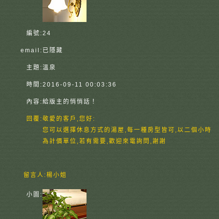
編號:
24
email:
已隱藏
主題:
溫泉
時間:
2016-09-11 00:03:36
內容:
給版主的悄悄話！
回覆:
敬愛的客戶,您好:
您可以選擇休息方式的湯屋,每一種房型皆可,以二個小時
為計價單位,若有需要,歡迎來電詢問,謝謝
留言人:
楊小姐
小圖: