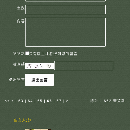
主題
內容
悄悄話
只有版主才看得到您的留言
檢查碼
送出留言
送出留言
<<
<
|
63
|
64
|
65
|
66
|
67
|
>
總計： 662 筆資料
留言人:
郭