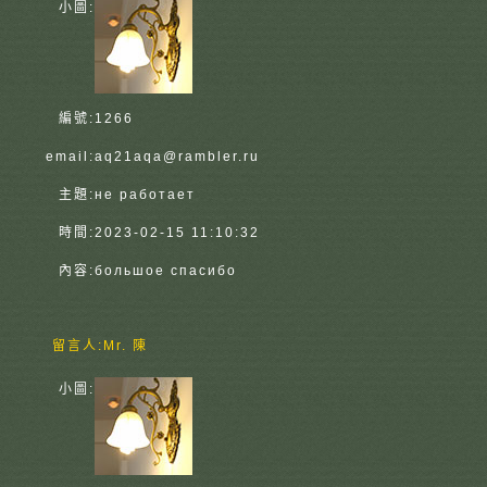
小圖:
編號:
1266
email:
aq21aqa@rambler.ru
主題:
не работает
時間:
2023-02-15 11:10:32
內容:
большое спасибо
留言人:
Mr. 陳
小圖: