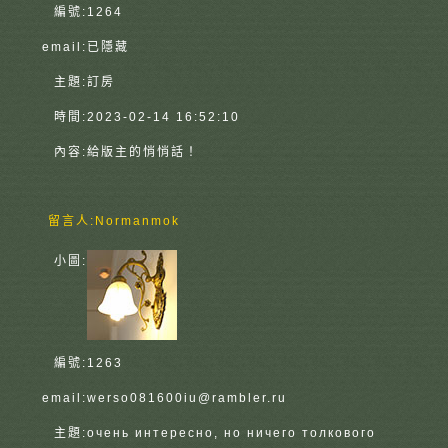
編號:
1264
email:
已隱藏
主題:
訂房
時間:
2023-02-14 16:52:10
內容:
給版主的悄悄話！
留言人:
Normanmok
小圖:
編號:
1263
email:
werso081600iu@rambler.ru
主題:
очень интересно, но ничего толкового