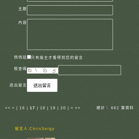
主題
內容
悄悄話
只有版主才看得到您的留言
檢查碼
送出留言
送出留言
<<
<
|
16
|
17
|
18
|
19
|
20
|
>
>>
總計： 662 筆資料
留言人:
ChrisSergy