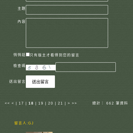
主題
內容
悄悄話
只有版主才看得到您的留言
檢查碼
送出留言
送出留言
<<
<
|
17
|
18
|
19
|
20
|
21
|
>
>>
總計： 662 筆資料
留言人:
GJ