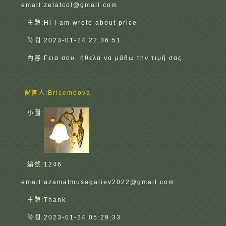
email:
zelatcol@gmail.com
主題:
Hi i am wrote about price
時間:
2023-01-24 22:36:51
內容:
Γεια σου, ήθελα να μάθω την τιμή σας.
留言人:
Bricemoova
小圖:
編號:
1246
email:
azamatmusagaliev2022@gmail.com
主題:
Thank
時間:
2023-01-24 05:29:33