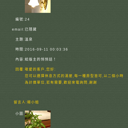
編號:
24
email:
已隱藏
主題:
溫泉
時間:
2016-09-11 00:03:36
內容:
給版主的悄悄話！
回覆:
敬愛的客戶,您好:
您可以選擇休息方式的湯屋,每一種房型皆可,以二個小時
為計價單位,若有需要,歡迎來電詢問,謝謝
留言人:
楊小姐
小圖: