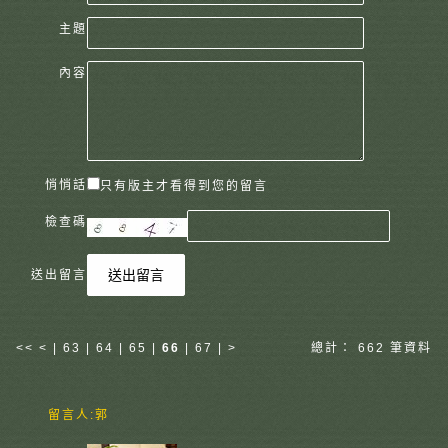
主題
內容
悄悄話
只有版主才看得到您的留言
檢查碼
送出留言
送出留言
<<
<
|
63
|
64
|
65
|
66
|
67
|
>
總計： 662 筆資料
留言人:
郭