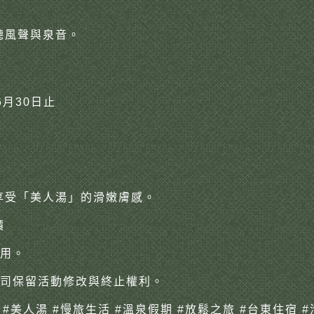
聽風聲與泉音。
月30日止
2
享受「美人湯」的滑嫩膚感。
價
用
。
司保留活動修改與終止權利。
#美人湯
#慢旅生活
#溫泉假期
#放鬆之旅
#台東住宿
#