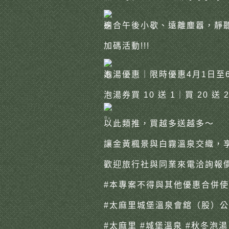
適合午後小歇、遠離塵囂，靜
加碼活動!!!
泡湯優惠｜限時優惠4月1日至6
泡湯券買 10 送 1｜買 20 送 
以此類推，買越多送越多～
讓金黃楓景與白霧溫泉交織，
歡迎旅行社與同業來電洽詢報
#本專案不得與其他優惠合併使
#太麻里城堡溫泉會舘
（股）公
#太麻里
#城堡溫泉
#秋冬泡湯