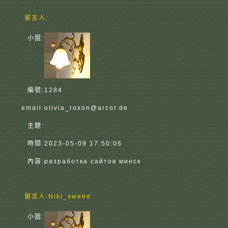
留言人:
小圖:
編號:
1284
email:
olivia_roxon@arcor.de
主題:
時間:
2023-05-09 17:50:06
內容:
разработка сайтов минск
留言人:
Niki_sweed
小圖: