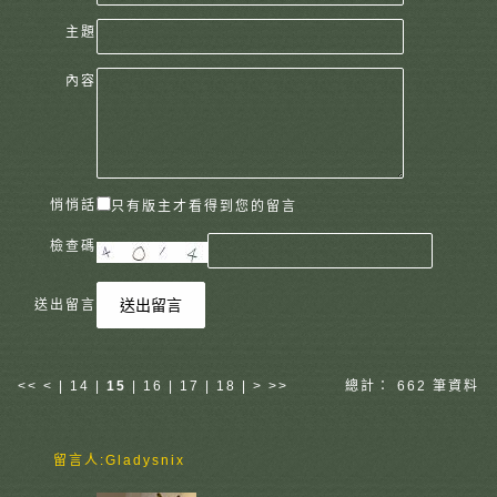
主題
內容
悄悄話
只有版主才看得到您的留言
檢查碼
送出留言
送出留言
<<
<
|
14
|
15
|
16
|
17
|
18
|
>
>>
總計： 662 筆資料
留言人:
Gladysnix