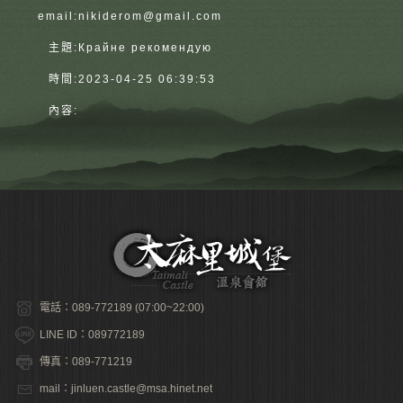
email:
nikiderom@gmail.com
主題:
Крайне рекомендую
時間:
2023-04-25 06:39:53
內容:
電話：089-772189 (07:00~22:00)
LINE ID：089772189
傳真：089-771219
mail：jinluen.castle@msa.hinet.net